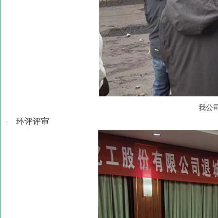
我公
环评评审
·