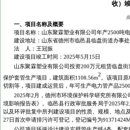
收）
点
一、项目名称及概要
项目名称：
山东聚霖塑业有限公司年产
2500
吨
建设地址：
山东省德州市临邑县临盘街道办事处
法
人：王冠振
建设项目竣工时间：
202
5
年
5
月
15
日
山东聚霖塑业有限公司投资
200
万元租赁临盘街
2
保护套管生产项目，建筑面积
1108.56m
。该项目原
切割等，项目建成运营后，年可生产电力管产品
250
2025
年
2
月，德州市环境保护科学研究所有限公
境影响报告表》。临邑县行政审批服务局于
2025
年
2
以及环评批复中所列建设项目的性质、规模、地点
27
日首次申请排污许可登记，登记编号为
91371424
公司项目环评设计建设
实壁
管生产
线
4
条，
配套