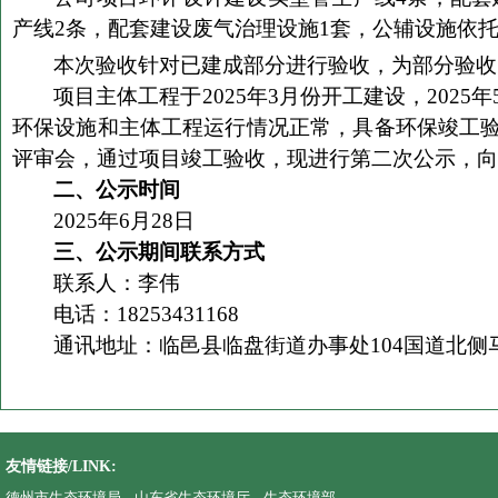
产
线
2
条，
配套建设
废气治理设施
1
套，公辅设施依
本次验收针对已建成部分进行验收，为部分验收
项目主体工程于
202
5
年
3
月份开工建设，
202
5
年
环保设施和主体工程运行情况正常，具备环保竣工
评审会，通过项目竣工验收，现进行第
二
次公示，向
二、公示
时间
202
5
年
6
月
28
日
三、公示期间联系方式
联系人：
李伟
电话：
18253431168
通讯地址：
临邑县临盘街道办事处
104
国道北侧
友情链接/LINK:
德州市生态环境局
山东省生态环境厅
生态环境部